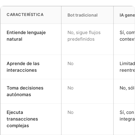
CARACTERÍSTICA
Bot tradicional
IA gene
Entiende lenguaje
No, sigue flujos
Sí, co
natural
predefinidos
contex
Aprende de las
No
Limitad
interacciones
reentr
Toma decisiones
No
No, só
autónomas
Ejecuta
No
Sí, con
transacciones
integr
complejas