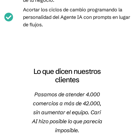
Acortar los ciclos de cambio programando la
personalidad del Agente IA con prompts en lugar
de flujos.
Lo que dicen nuestros
clientes
scritos
Pasamos de atender 4.000
n 97%
comercios a más de 42.000,
micro
gentes
sin aumentar el equipo. Cari
sin
n todas
AI hizo posible lo que parecía
Lle
vas.
imposible.
ante