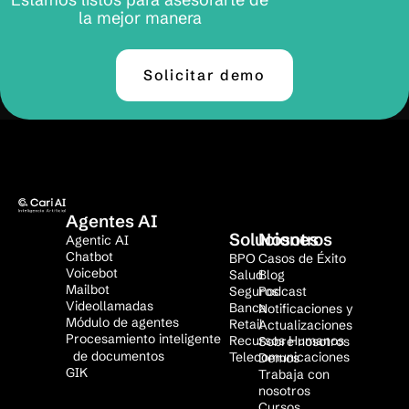
la mejor manera
Solicitar demo
Agentes AI
Soluciones
Nosotros
Agentic AI
Chatbot
BPO
Casos de Éxito
Voicebot
Salud
Blog
Mailbot
Seguros
Podcast
Videollamadas
Banca
Notificaciones y
Módulo de agentes
Retail
Actualizaciones
Procesamiento inteligente
Recursos Humanos
Sobre nosotros
de documentos
Telecomunicaciones
Demos
GIK
Trabaja con
nosotros
Cursos