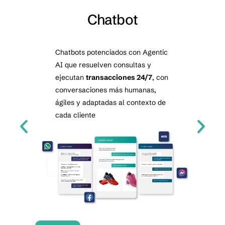
Chatbot
Chatbots potenciados con Agentic
Resu
AI que resuelven consultas y
ll
ejecutan
transacciones 24/7
, con
disponi
conversaciones más humanas,
las
ágiles y adaptadas al contexto de
cada cliente