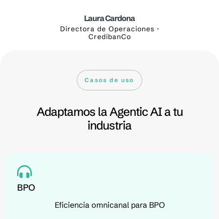
Laura Cardona
ón ·
Directora de Operaciones ·
Gerent
CredibanCo
Casos de uso
Adaptamos la Agentic AI a tu
industria
BPO
Eficiencia omnicanal para BPO