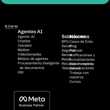
Agentes AI
Soluciones
Nosotros
Agentic AI
Chatbot
BPO
Casos de Éxito
Voicebot
Salud
Blog
Mailbot
Seguros
Podcast
Videollamadas
Banca
Notificaciones y
Módulo de agentes
Retail
Actualizaciones
Procesamiento inteligente
Recursos Humanos
Sobre nosotros
de documentos
Telecomunicaciones
Demos
GIK
Trabaja con
nosotros
Cursos