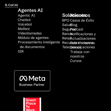
Agentes AI
Soluciones
Nosotros
Agentic AI
Chatbot
BPO
Casos de Éxito
Voicebot
Salud
Blog
Mailbot
Seguros
Podcast
Videollamadas
Banca
Notificaciones y
Módulo de agentes
Retail
Actualizaciones
Procesamiento inteligente
Recursos Humanos
Sobre nosotros
de documentos
Telecomunicaciones
Demos
GIK
Trabaja con
nosotros
Cursos