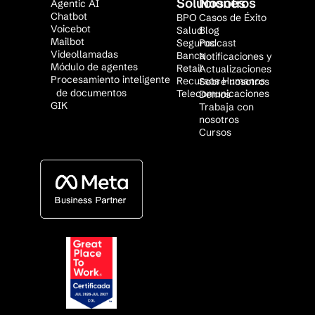
Soluciones
Nosotros
Agentic AI
Chatbot
BPO
Casos de Éxito
Voicebot
Salud
Blog
Mailbot
Seguros
Podcast
Videollamadas
Banca
Notificaciones y
Módulo de agentes
Retail
Actualizaciones
Procesamiento inteligente
Recursos Humanos
Sobre nosotros
de documentos
Telecomunicaciones
Demos
GIK
Trabaja con
nosotros
Cursos