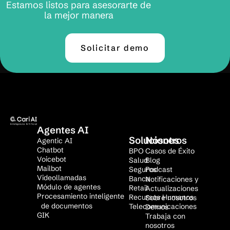
Estamos listos para asesorarte de
la mejor manera
Solicitar demo
Agentes AI
Soluciones
Nosotros
Agentic AI
Chatbot
BPO
Casos de Éxito
Voicebot
Salud
Blog
Mailbot
Seguros
Podcast
Videollamadas
Banca
Notificaciones y
Módulo de agentes
Retail
Actualizaciones
Procesamiento inteligente
Recursos Humanos
Sobre nosotros
de documentos
Telecomunicaciones
Demos
GIK
Trabaja con
nosotros