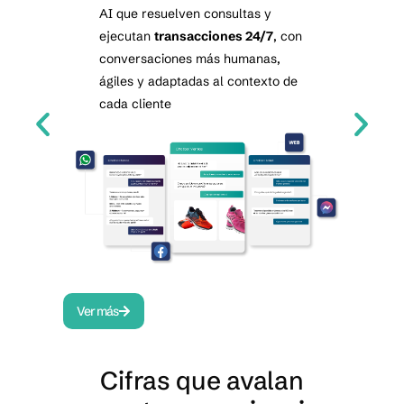
Resuelve consultas al instante y automatiza
llamadas masivas con un agente por voz
n
disponible 24/7. Optimiza tu call center y elimina
las esperas, incluso con miles de llamadas
e
diarias.
Ver más
Cifras que avalan