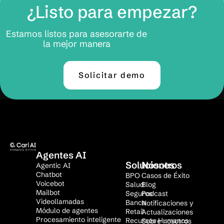
¿Listo para empezar?
Estamos listos para asesorarte de
la mejor manera
Solicitar demo
Agentes AI
Soluciones
Nosotros
Agentic AI
Chatbot
BPO
Casos de Éxito
Voicebot
Salud
Blog
Mailbot
Seguros
Podcast
Videollamadas
Banca
Notificaciones y
Módulo de agentes
Retail
Actualizaciones
Procesamiento inteligente
Recursos Humanos
Sobre nosotros