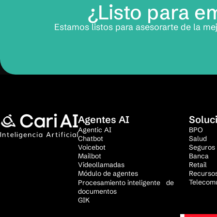
¿Listo para 
Estamos listos para asesorarte de la me
Agentes AI
Soluc
Agentic AI
BPO
Chatbot
Salud
Voicebot
Seguros
Mailbot
Banca
Videollamadas
Retail
Módulo de agentes
Recurso
Telecom
Procesamiento inteligente de
documentos
GIK