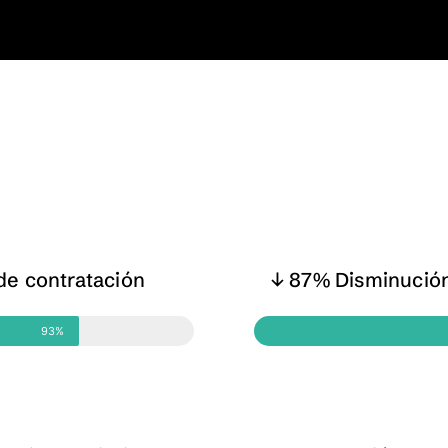
de contratación
↓ 87% Disminución
93%