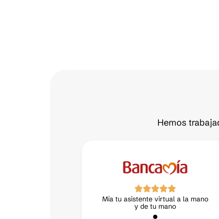
Hemos trabajad
a la mano
Neri, el aliado inteligente en
talento humano