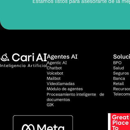
Estamos listos para asesorarte de la me
Agentes AI
Soluc
Agentic AI
BPO
Chatbot
Salud
Voicebot
Seguros
Mailbot
Banca
Videollamadas
Retail
Módulo de agentes
Recurso
Telecom
Procesamiento inteligente de
documentos
GIK