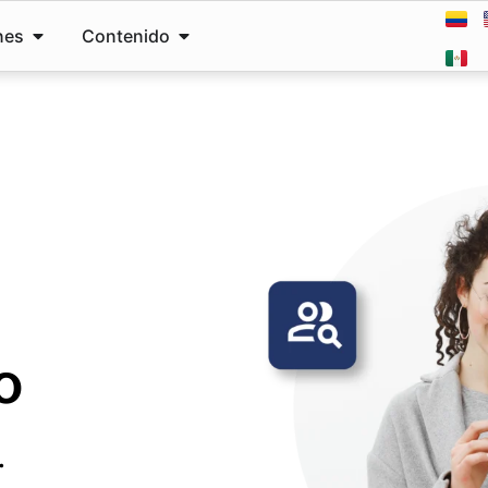
nes
Contenido
o
.