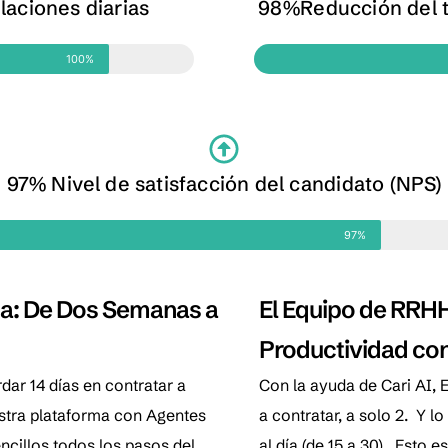
aciones diarias
98%Reducción del t
100%
97% Nivel de satisfacción del candidato (NPS)
97
a: De Dos Semanas a
El Equipo de RRH
Productividad co
rdar 14 días en contratar a
Con la ayuda de Cari AI, 
estra plataforma con Agentes
a contratar, a solo 2. Y l
cillos todos los pasos del
al día (de 15 a 30). Esto