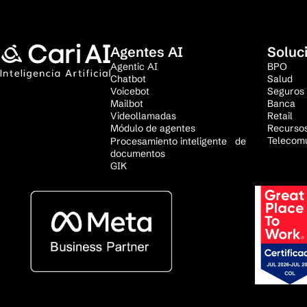
Agentes AI
Soluc
Agentic AI
BPO
Chatbot
Salud
Voicebot
Seguros
Mailbot
Banca
Videollamadas
Retail
Módulo de agentes
Recurso
Telecom
Procesamiento inteligente de
documentos
GIK