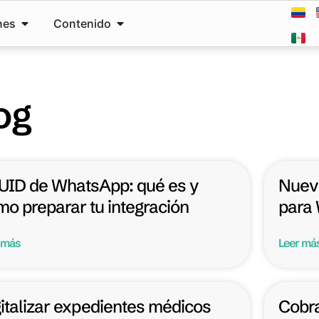
nes
Contenido
og
UID de WhatsApp: qué es y
Nuev
o preparar tu integración
para
 más
Leer má
italizar expedientes médicos
Cobra