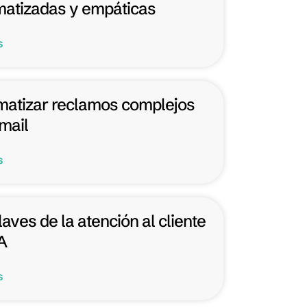
atizadas y empáticas
s
atizar reclamos complejos
mail
s
laves de la atención al cliente
A
s