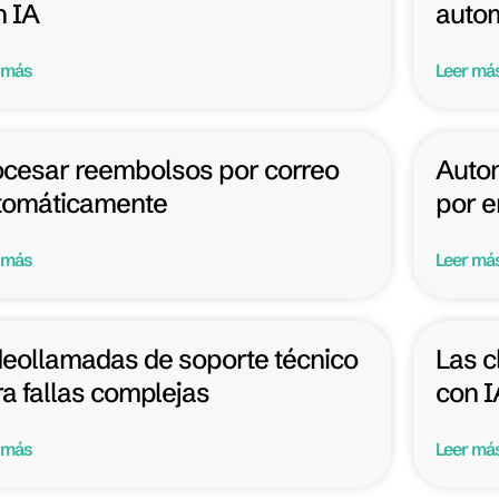
n IA
autom
 más
Leer má
ocesar reembolsos por correo
Autom
tomáticamente
por e
 más
Leer má
deollamadas de soporte técnico
Las c
a fallas complejas
con I
 más
Leer má