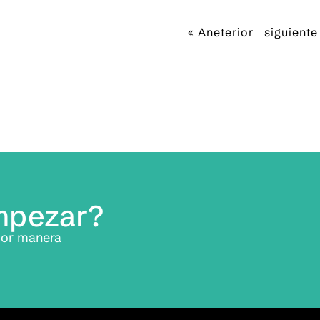
« Aneterior
siguiente
empezar?
jor manera