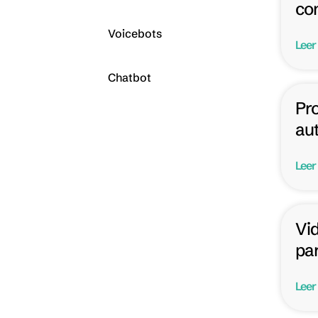
co
Voicebots
Leer
Chatbot
Pr
au
Leer
Vi
par
Leer