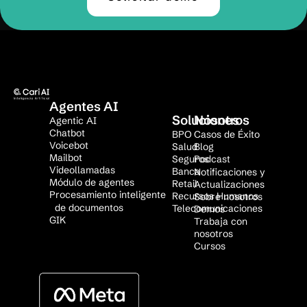
Agentes AI
Soluciones
Nosotros
Agentic AI
Chatbot
BPO
Casos de Éxito
Voicebot
Salud
Blog
Mailbot
Seguros
Podcast
Videollamadas
Banca
Notificaciones y
Módulo de agentes
Retail
Actualizaciones
Procesamiento inteligente
Recursos Humanos
Sobre nosotros
de documentos
Telecomunicaciones
Demos
GIK
Trabaja con
nosotros
Cursos