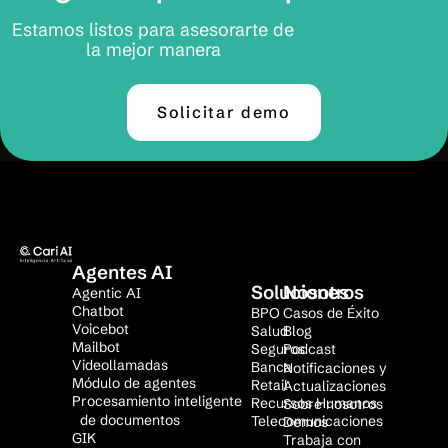
Estamos listos para asesorarte de
la mejor manera
Solicitar demo
Agentes AI
Soluciones
Nosotros
Agentic AI
Chatbot
BPO
Casos de Éxito
Voicebot
Salud
Blog
Mailbot
Seguros
Podcast
Videollamadas
Banca
Notificaciones y
Módulo de agentes
Retail
Actualizaciones
Procesamiento inteligente
Recursos Humanos
Sobre nosotros
de documentos
Telecomunicaciones
Demos
GIK
Trabaja con