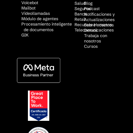
Voicebot
Salud
Blog
Mailbot
Seguros
Podcast
Videollamadas
Banca
Notificaciones y
Módulo de agentes
Retail
Actualizaciones
Procesamiento inteligente
Recursos Humanos
Sobre nosotros
de documentos
Telecomunicaciones
Demos
GIK
Trabaja con
nosotros
Cursos