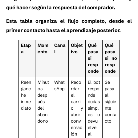
qué hacer según la respuesta del comprador.
Esta tabla organiza el flujo completo, desde el
primer contacto hasta el aprendizaje posterior.
Etap
Mom
Cana
Objet
Qué
Qué
a
ento
l
ivo
pasa
pasa
si
si no
resp
resp
onde
onde
Reen
Minut
What
Reco
El bot
Se
ganc
os
sApp
rdar
respo
pasa
he
desp
el
nde
al
inme
ués
carrit
dudas
siguie
diato
del
o y
simpl
nte
aban
abrir
es o
conta
dono
conv
devu
cto
ersac
elve
ión
al