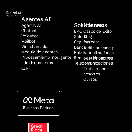
Agentes AI
Soluciones
Nosotros
Agentic AI
Chatbot
BPO
Casos de Éxito
Voicebot
Salud
Blog
Mailbot
Seguros
Podcast
Videollamadas
Banca
Notificaciones y
Módulo de agentes
Retail
Actualizaciones
Procesamiento inteligente
Recursos Humanos
Sobre nosotros
de documentos
Telecomunicaciones
Demos
GIK
Trabaja con
nosotros
Cursos