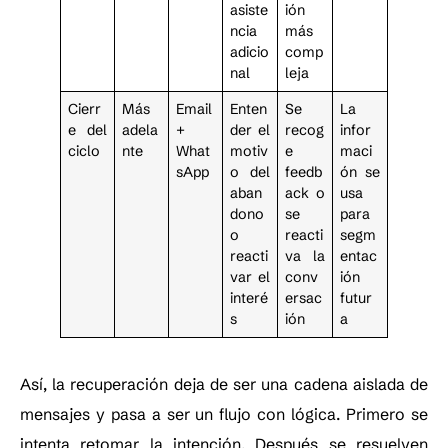
asiste
ión
ncia
más
adicio
comp
nal
leja
Cierr
Más
Email
Enten
Se
La
e del
adela
+
der el
recog
infor
ciclo
nte
What
motiv
e
maci
sApp
o del
feedb
ón se
aban
ack o
usa
dono
se
para
o
reacti
segm
reacti
va la
entac
var el
conv
ión
interé
ersac
futur
s
ión
a
Así, la recuperación deja de ser una cadena aislada de
mensajes y pasa a ser un flujo con lógica. Primero se
intenta retomar la intención. Después se resuelven