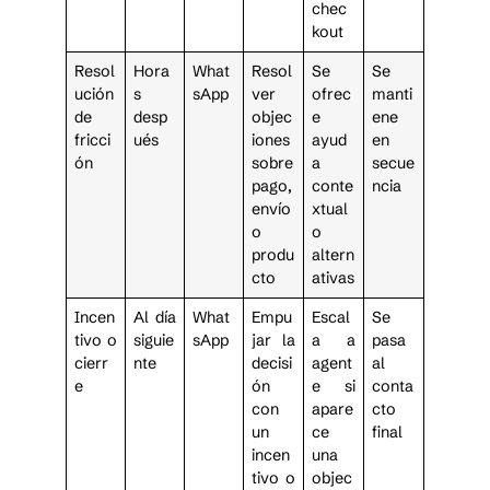
chec
kout
Resol
Hora
What
Resol
Se
Se
ución
s
sApp
ver
ofrec
manti
de
desp
objec
e
ene
fricci
ués
iones
ayud
en
ón
sobre
a
secue
pago,
conte
ncia
envío
xtual
o
o
produ
altern
cto
ativas
Incen
Al día
What
Empu
Escal
Se
tivo o
siguie
sApp
jar la
a a
pasa
cierr
nte
decisi
agent
al
e
ón
e si
conta
con
apare
cto
un
ce
final
incen
una
tivo o
objec