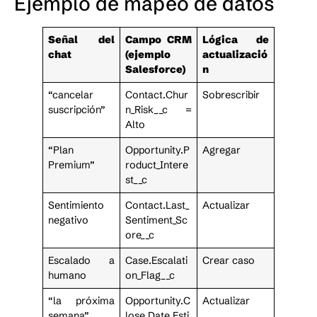
Ejemplo de mapeo de datos
Señal del
Campo CRM
Lógica de
chat
(ejemplo
actualizació
Salesforce)
n
“cancelar
Contact.Chur
Sobrescribir
suscripción”
n_Risk__c =
Alto
“Plan
Opportunity.P
Agregar
Premium”
roduct_Intere
st__c
Sentimiento
Contact.Last_
Actualizar
negativo
Sentiment_Sc
ore__c
Escalado a
Case.Escalati
Crear caso
humano
on_Flag__c
“la próxima
Opportunity.C
Actualizar
semana”
lose_Date_Esti