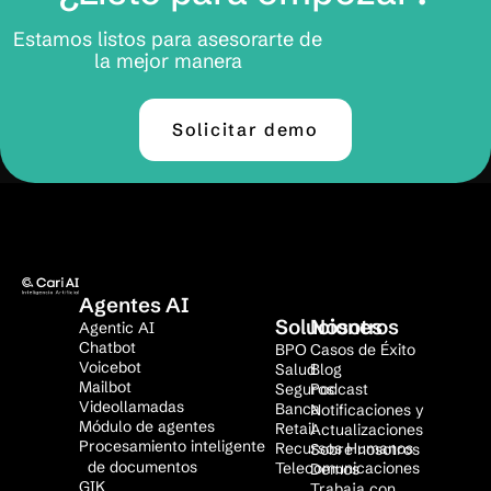
Estamos listos para asesorarte de
la mejor manera
Solicitar demo
Agentes AI
Soluciones
Nosotros
Agentic AI
Chatbot
BPO
Casos de Éxito
Voicebot
Salud
Blog
Mailbot
Seguros
Podcast
Videollamadas
Banca
Notificaciones y
Módulo de agentes
Retail
Actualizaciones
Procesamiento inteligente
Recursos Humanos
Sobre nosotros
de documentos
Telecomunicaciones
Demos
GIK
Trabaja con