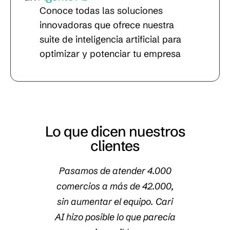
Conoce todas las soluciones
innovadoras que ofrece nuestra
suite de inteligencia artificial para
optimizar y potenciar tu empresa
Lo que dicen nuestros
clientes
scritos
Pasamos de atender 4.000
n 97%
comercios a más de 42.000,
micro
gentes
sin aumentar el equipo. Cari
sin
n todas
AI hizo posible lo que parecía
Lle