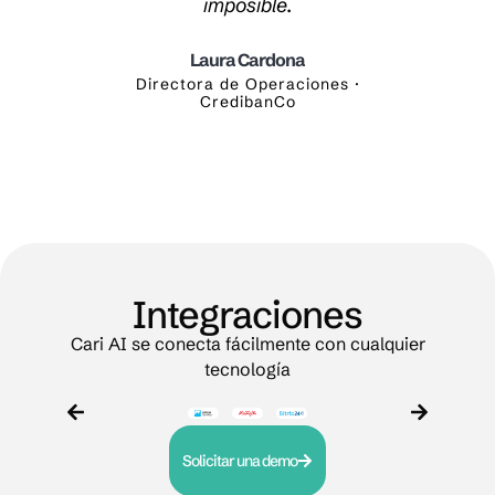
vas.
imposible.
ante
Laura Cardona
ón ·
Directora de Operaciones ·
Gerent
CredibanCo
Integraciones
Cari AI se conecta fácilmente con cualquier
tecnología
Solicitar una demo