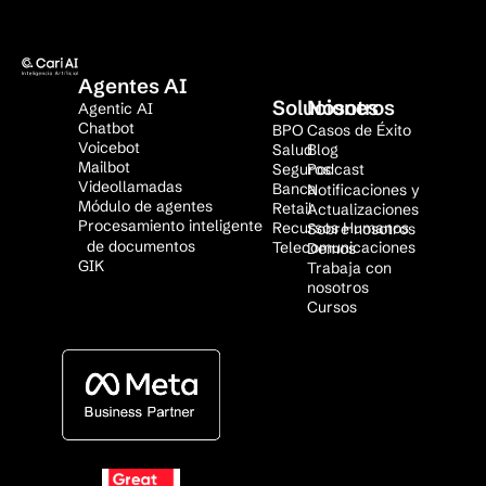
Agentes AI
Soluciones
Nosotros
Agentic AI
Chatbot
BPO
Casos de Éxito
Voicebot
Salud
Blog
Mailbot
Seguros
Podcast
Videollamadas
Banca
Notificaciones y
Módulo de agentes
Retail
Actualizaciones
Procesamiento inteligente
Recursos Humanos
Sobre nosotros
de documentos
Telecomunicaciones
Demos
GIK
Trabaja con
nosotros
Cursos