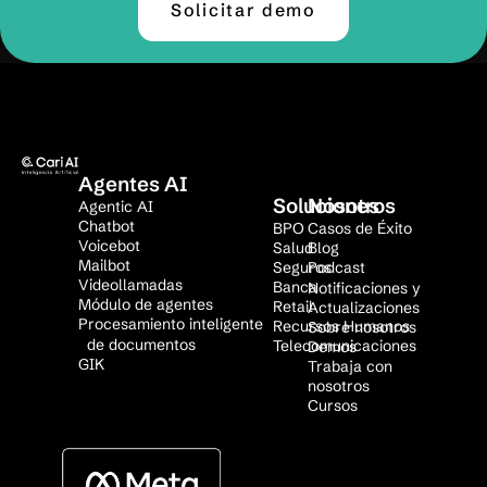
Solicitar demo
Agentes AI
Soluciones
Nosotros
Agentic AI
Chatbot
BPO
Casos de Éxito
Voicebot
Salud
Blog
Mailbot
Seguros
Podcast
Videollamadas
Banca
Notificaciones y
Módulo de agentes
Retail
Actualizaciones
Procesamiento inteligente
Recursos Humanos
Sobre nosotros
de documentos
Telecomunicaciones
Demos
GIK
Trabaja con
nosotros
Cursos