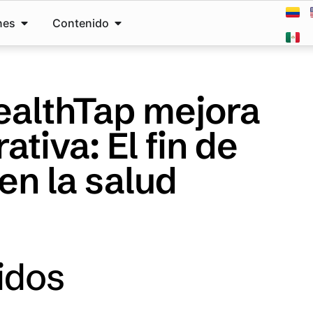
nes
Contenido
ealthTap mejora
ativa: El fin de
en la salud
idos