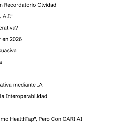
n Recordatorio Olvidad
 A.I.”
erativa?
w en 2026
suasiva
a
rativa mediante IA
la Interoperabilidad
omo HealthTap”, Pero Con CARI AI