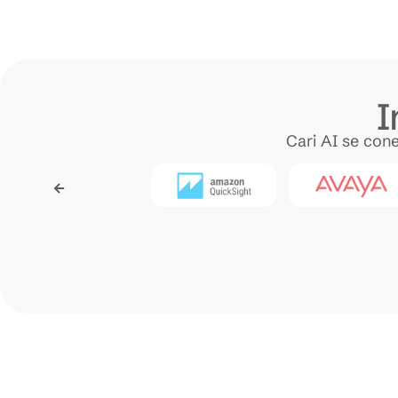
I
Cari AI se con