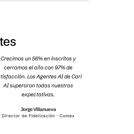
tes
Crecimos un 56% en inscritos y
Pasamos 
cerramos el año con 97% de
comercios a
tisfacción. Los Agentes AI de Cari
aumentar el 
AI superaron todas nuestras
posible lo q
expectativas.
La
Directora de O
Jorge Villanueva
Director de Fidelización · Comex