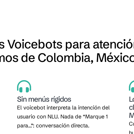
 Voicebots para atención
os de Colombia, México
Sin menús rígidos
L
c
El voicebot interpreta la intención del
M
usuario con NLU. Nada de “Marque 1
Cu
para…”: conversación directa.
hu