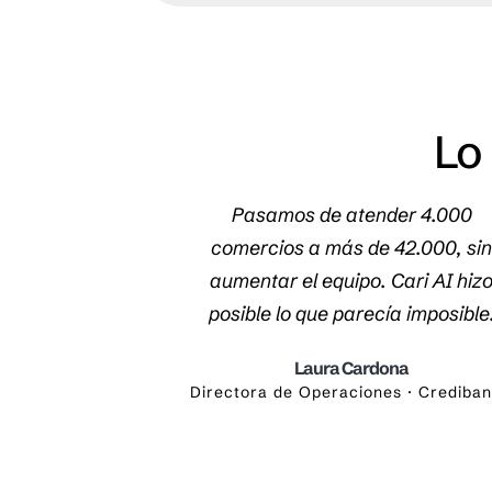
Lo
 inscritos y
Pasamos de atender 4.000
con 97% de
comercios a más de 42.000, si
ntes AI de Cari
aumentar el equipo. Cari AI hiz
s nuestras
posible lo que parecía imposible
as.
Laura Cardona
Directora de Operaciones · Crediba
ueva
ción · Comex