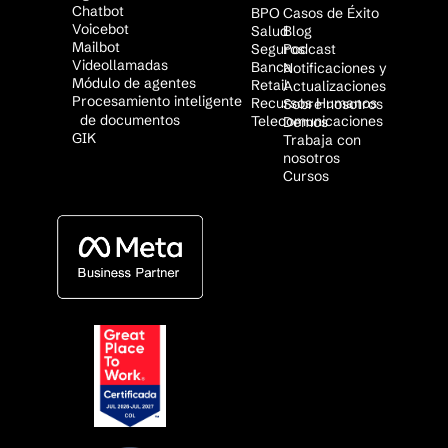
Chatbot
BPO
Casos de Éxito
Voicebot
Salud
Blog
Mailbot
Seguros
Podcast
Videollamadas
Banca
Notificaciones y
Módulo de agentes
Retail
Actualizaciones
Procesamiento inteligente
Recursos Humanos
Sobre nosotros
de documentos
Telecomunicaciones
Demos
GIK
Trabaja con
nosotros
Cursos