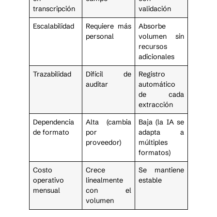
transcripción
validación
Escalabilidad
Requiere más
Absorbe
personal
volumen sin
recursos
adicionales
Trazabilidad
Difícil de
Registro
auditar
automático
de cada
extracción
Dependencia
Alta (cambia
Baja (la IA se
de formato
por
adapta a
proveedor)
múltiples
formatos)
Costo
Crece
Se mantiene
operativo
linealmente
estable
mensual
con el
volumen