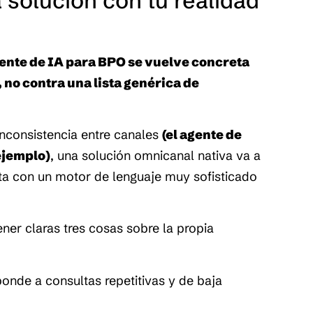
a solución con tu realidad 
gente de IA para BPO se vuelve concreta 
no contra una lista genérica de 
inconsistencia entre canales 
(el agente de 
ejemplo)
, una solución omnicanal nativa va a 
a con un motor de lenguaje muy sofisticado 
er claras tres cosas sobre la propia 
nde a consultas repetitivas y de baja 