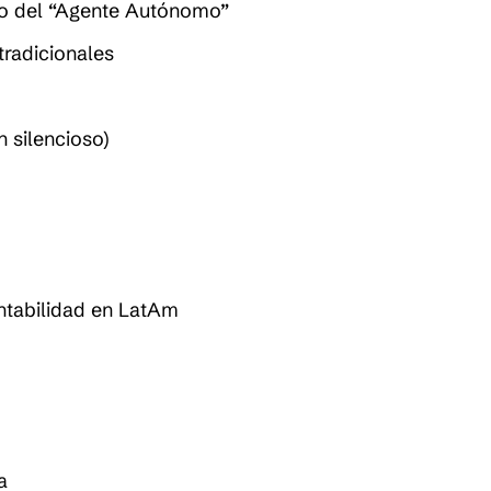
nto del “Agente Autónomo”
tradicionales
n silencioso)
rentabilidad en LatAm
a